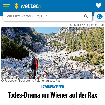
24. MÄRZ 2019 | 22:43 UHR
© Facebook/Bergrettung Reichenau a. d. Rax
LAWINENOPFER
Todes-Drama um Wiener auf der Rax