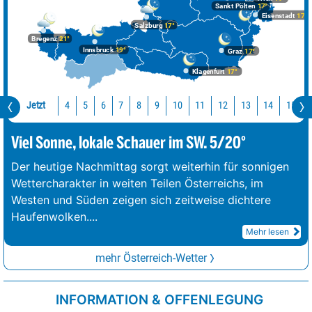
Sankt Pölten
17°
Eisenstadt
17°
Salzburg
17°
Bregenz
21°
Innsbruck
19°
Graz
17°
Klagenfurt
17°
Jetzt
10
11
12
13
14
15
4
5
6
7
8
9
Viel Sonne, lokale Schauer im SW. 5/20°
Der heutige Nachmittag sorgt weiterhin für sonnigen
Wettercharakter in weiten Teilen Österreichs, im
Westen und Süden zeigen sich zeitweise dichtere
Haufenwolken.
...
Mehr lesen
mehr Österreich-Wetter
INFORMATION & OFFENLEGUNG