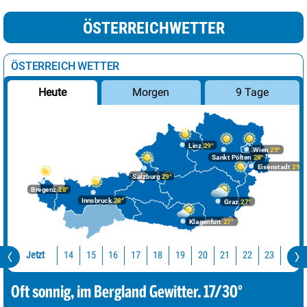
ÖSTERREICHWETTER
ÖSTERREICH WETTER
Morgen
9 Tage
Heute
Linz
29°
Wien
29°
Sankt Pölten
28°
Eisenstadt
29°
Salzburg
29°
Bregenz
28°
Innsbruck
28°
Graz
27°
Klagenfurt
27°
Jetzt
14
15
16
17
18
19
20
21
22
23
0
Oft sonnig, im Bergland Gewitter. 17/30°