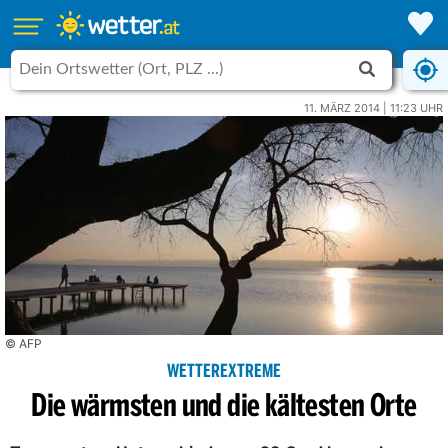
11. MÄRZ 2014 | 11:23 UHR
© AFP
WETTEREXTREME
Die wärmsten und die kältesten Orte