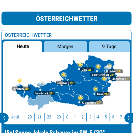
ÖSTERREICHWETTER
ÖSTERREICH WETTER
Morgen
9 Tage
Heute
Linz
28°
Wien
29°
Sankt Pölten
28°
Eisenstadt
27°
Salzburg
26°
Bregenz
25°
Innsbruck
25°
Graz
26°
Klagenfurt
27°
Jetzt
20
21
22
23
0
1
2
3
4
5
6
7
8