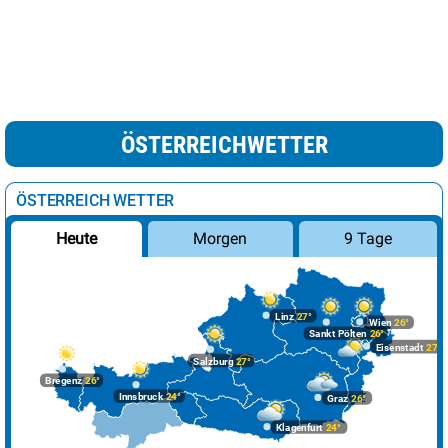
ÖSTERREICHWETTER
ÖSTERREICH WETTER
Morgen
9 Tage
Heute
Linz
27°
Wien
26°
Sankt Pölten
26°
Eisenstadt
27°
Salzburg
27°
Bregenz
26°
Innsbruck
24°
Graz
26°
Klagenfurt
24°