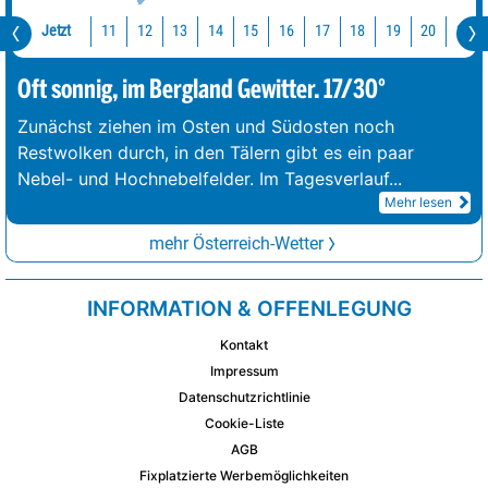
Jetzt
11
12
13
14
15
16
17
18
19
20
21
Oft sonnig, im Bergland Gewitter. 17/30°
Zunächst ziehen im Osten und Südosten noch
Restwolken durch, in den Tälern gibt es ein paar
Nebel- und Hochnebelfelder. Im Tagesverlauf
...
Mehr lesen
mehr Österreich-Wetter
INFORMATION & OFFENLEGUNG
Kontakt
Impressum
Datenschutzrichtlinie
Cookie-Liste
AGB
Fixplatzierte Werbemöglichkeiten