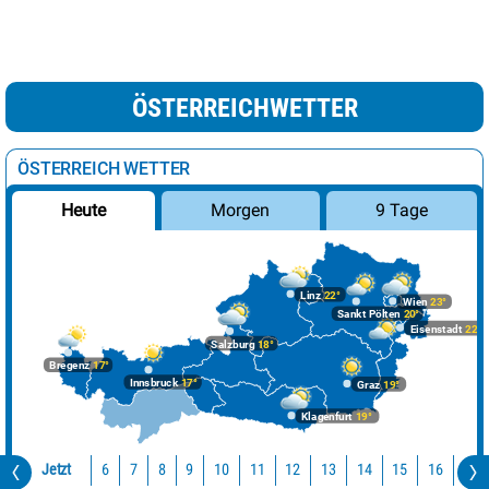
ÖSTERREICHWETTER
ÖSTERREICH WETTER
Morgen
9 Tage
Heute
Linz
22°
Wien
23°
Sankt Pölten
20°
Eisenstadt
22°
Salzburg
18°
Bregenz
17°
Innsbruck
17°
Graz
19°
Klagenfurt
19°
Jetzt
10
11
12
13
14
15
16
17
6
7
8
9