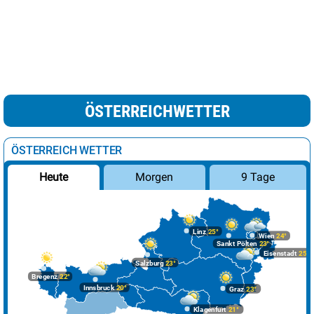
ÖSTERREICHWETTER
ÖSTERREICH WETTER
Morgen
9 Tage
Heute
Linz
25°
Wien
24°
Sankt Pölten
23°
Eisenstadt
25°
Salzburg
23°
Bregenz
22°
Innsbruck
20°
Graz
23°
Klagenfurt
21°