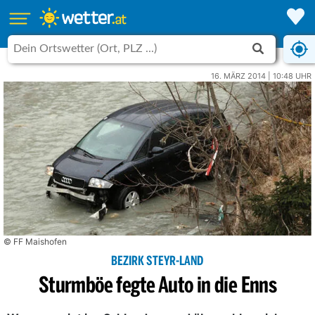
16. MÄRZ 2014 | 10:48 UHR
© FF Maishofen
BEZIRK STEYR-LAND
Sturmböe fegte Auto in die Enns