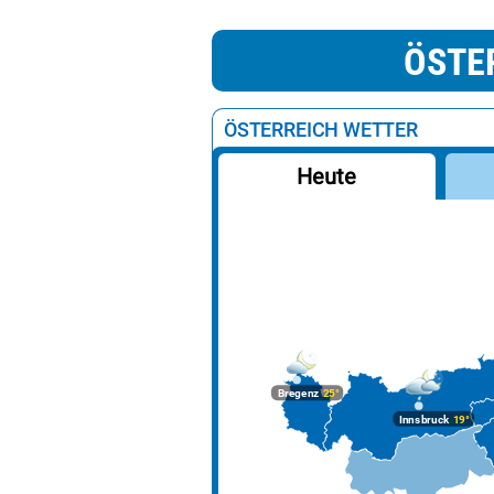
ÖSTE
ÖSTERREICH WETTER
Heute
Bregenz
25°
Innsbruck
19°