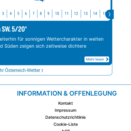
10
11
12
13
14
15
16
17
3
4
5
6
7
8
9
m SW. 5/20°
iterhin für sonnigen Wettercharakter in weiten
nd Süden zeigen sich zeitweise dichtere
Mehr lesen
r Österreich-Wetter
INFORMATION & OFFENLEGUNG
Kontakt
Impressum
Datenschutzrichtlinie
Cookie-Liste