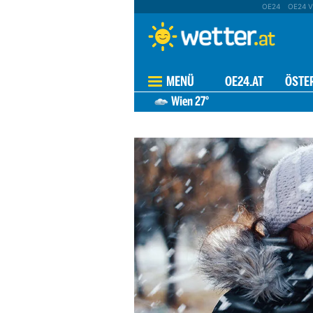
OE24
OE24 V
MENÜ
OE24.AT
ÖSTE
Wien
27°