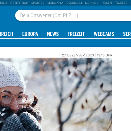
IDEO
ÖSTERREICH
SPORT24
MADONNA
GESUND24
MEINJOB
REISEN
TICKETS
RREICH
EUROPA
NEWS
FREIZEIT
WEBCAMS
SER
27. DEZEMBER 2020 | 13:16 UHR