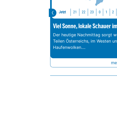
Jetzt
21
22
23
0
1
2
Viel Sonne, lokale Schauer i
Der heutige Nachmittag sorgt we
Teilen Österreichs, im Westen u
Haufenwolken.
...
meh