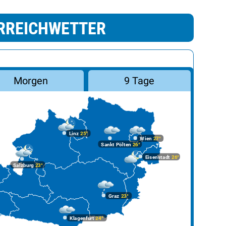
RREICHWETTER
Morgen
9 Tage
Linz
25°
Wien
27°
Sankt Pölten
26°
Eisenstadt
26°
Salzburg
23°
Graz
23°
Klagenfurt
24°