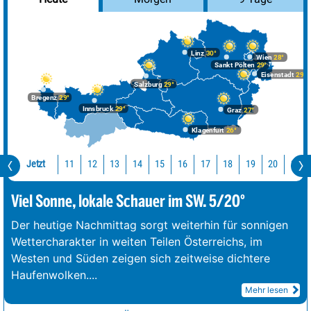
Linz
30°
Wien
28°
Sankt Pölten
29°
Eisenstadt
29°
Salzburg
29°
Bregenz
29°
Innsbruck
29°
Graz
27°
Klagenfurt
26°
Jetzt
11
12
13
14
15
16
17
18
19
20
21
Viel Sonne, lokale Schauer im SW. 5/20°
Der heutige Nachmittag sorgt weiterhin für sonnigen
Wettercharakter in weiten Teilen Österreichs, im
Westen und Süden zeigen sich zeitweise dichtere
Haufenwolken.
...
Mehr lesen