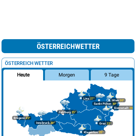
ÖSTERREICHWETTER
ÖSTERREICH WETTER
Morgen
9 Tage
Heute
Linz
27°
Wien
30°
Sankt Pölten
30°
Eisenstadt
26°
Salzburg
25°
Bregenz
22°
Innsbruck
20°
Graz
25°
Klagenfurt
25°