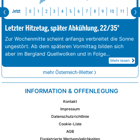
Jetzt
10
11
12
0
1
2
3
4
5
6
7
8
9
Letzter Hitzetag, später Abkühlung, 22/35°
Zur Wochenmitte scheint anfangs verbreitet die Sonne
ungestört. Ab dem späteren Vormittag bilden sich
aber im Bergland Quellwolken und in Folge
...
Mehr lesen
mehr Österreich-Wetter
INFORMATION & OFFENLEGUNG
Kontakt
Impressum
Datenschutzrichtlinie
Cookie-Liste
AGB
Fixplatzierte Werbemöglichkeiten