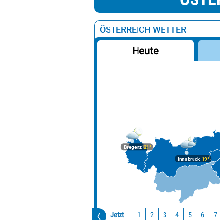
ÖSTERREICH WETTER
Heute
Bregenz
21°
Innsbruck
19°
Jetzt
1
2
3
4
5
6
7