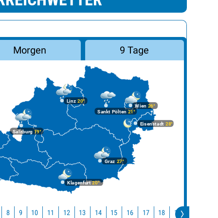
Morgen
9 Tage
Linz
20°
Wien
26°
Sankt Pölten
21°
Eisenstadt
28°
Salzburg
19°
Graz
27°
Klagenfurt
20°
10
11
12
13
14
15
16
17
18
19
20
21
8
9