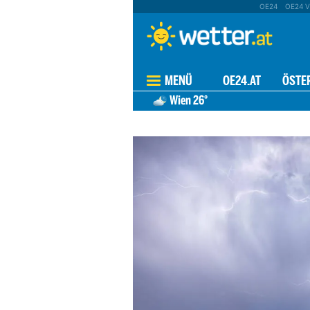
OE24
OE24 V
MENÜ
OE24.AT
ÖSTE
Wien
26°