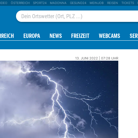
IDEO
ÖSTERREICH
SPORT24
MADONNA
GESUND24
MEINJOB
REISEN
TICKETS
RREICH
EUROPA
NEWS
FREIZEIT
WEBCAMS
SER
13. JUNI 2022 | 07:28 UHR