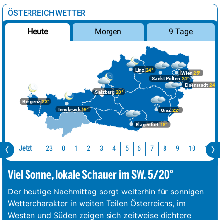
ÖSTERREICH WETTER
Morgen
9 Tage
Heute
Linz
24°
Wien
25°
Sankt Pölten
24°
Eisenstadt
24°
Salzburg
20°
Bregenz
23°
Innsbruck
19°
Graz
22°
Klagenfurt
18°
Jetzt
23
10
11
0
1
2
3
4
5
6
7
8
9
Viel Sonne, lokale Schauer im SW. 5/20°
Der heutige Nachmittag sorgt weiterhin für sonnigen
Wettercharakter in weiten Teilen Österreichs, im
Westen und Süden zeigen sich zeitweise dichtere