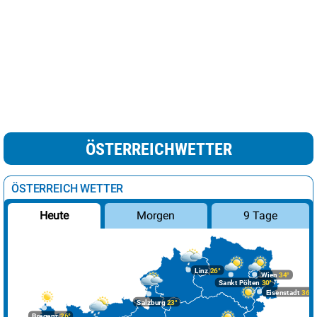
ÖSTERREICHWETTER
ÖSTERREICH WETTER
Morgen
9 Tage
Heute
Linz
26°
Wien
34°
Sankt Pölten
30°
Eisenstadt
36°
Salzburg
23°
Bregenz
26°