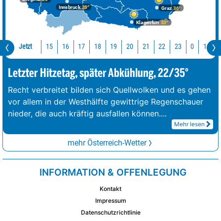
Innsbruck
25°
Graz
36°
Klagenfurt
33°
Jetzt
15
16
17
18
19
20
21
22
23
0
1
2
Letzter Hitzetag, später Abkühlung, 22/35°
Recht verbreitet bilden sich Quellwolken und es gehen
vor allem in der Westhälfte gewittrige Regenschauer
nieder, die auch kräftig ausfallen können.
...
Mehr lesen
mehr Österreich-Wetter
INFORMATION & OFFENLEGUNG
Kontakt
Impressum
Datenschutzrichtlinie