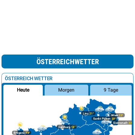
ÖSTERREICHWETTER
ÖSTERREICH WETTER
Morgen
9 Tage
Heute
Linz
21°
Wien
23°
Sankt Pölten
20°
Eisenstadt
22°
Salzburg
18°
Bregenz
18°