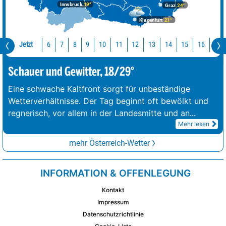
Innsbruck
19°
Graz
24°
Klagenfurt
21°
Jetzt
10
11
12
13
14
15
16
17
6
7
8
9
Schauer und Gewitter, 18/29°
Eine schwache Kaltfront sorgt für unbeständige
Wetterverhältnisse. Der Tag beginnt oft bewölkt und
regnerisch, vor allem in der Landesmitte und an
...
Mehr lesen
mehr Österreich-Wetter
INFORMATION & OFFENLEGUNG
Kontakt
Impressum
Datenschutzrichtlinie