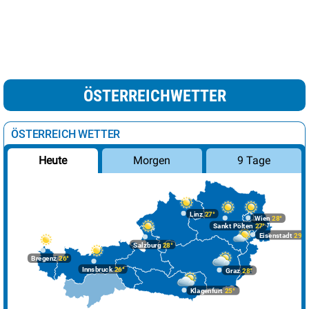
ÖSTERREICHWETTER
ÖSTERREICH WETTER
Morgen
9 Tage
Heute
Linz
27°
Wien
28°
Sankt Pölten
27°
Eisenstadt
29°
Salzburg
28°
Bregenz
26°
Innsbruck
26°
Graz
28°
Klagenfurt
25°