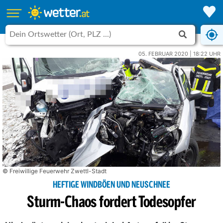
05. FEBRUAR 2020 | 18:22 UHR
© Freiwillige Feuerwehr Zwettl-Stadt
HEFTIGE WINDBÖEN UND NEUSCHNEE
Sturm-Chaos fordert Todesopfer