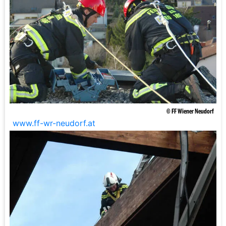
© FF Wiener Neudorf
www.ff-wr-neudorf.at