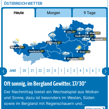
ÖSTERREICH WETTER
Morgen
9 Tage
Heute
Linz
26°
Wien
27°
Sankt Pölten
27°
Eisenstadt
27°
Salzburg
23°
Bregenz
26°
Innsbruck
19°
Graz
24°
Klagenfurt
25°
Jetzt
20
21
22
23
0
1
2
3
4
5
6
7
8
Oft sonnig, im Bergland Gewitter. 17/30°
Der Nachmittag bietet ein Wechselspiel aus Wolken
und Sonne, dazu ist besonders im Westen, Süden
sowie im Bergland mit Regenschauern und
...
Mehr lesen