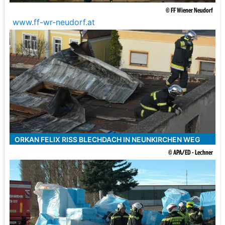
© FF Wiener Neudorf
www.ff-wr-neudorf.at
ORKAN FELIX RISS BLECHDACH IN NEUNKIRCHEN WEG
© APA/ED - Lechner