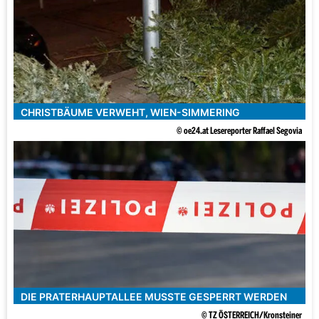
CHRISTBÄUME VERWEHT, WIEN-SIMMERING
© oe24.at Lesereporter Raffael Segovia
DIE PRATERHAUPTALLEE MUSSTE GESPERRT WERDEN
© TZ ÖSTERREICH/Kronsteiner