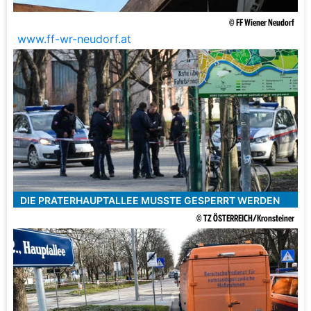
© FF Wiener Neudorf
www.ff-wr-neudorf.at
DIE PRATERHAUPTALLEE MUSSTE GESPERRT WERDEN
© TZ ÖSTERREICH/Kronsteiner