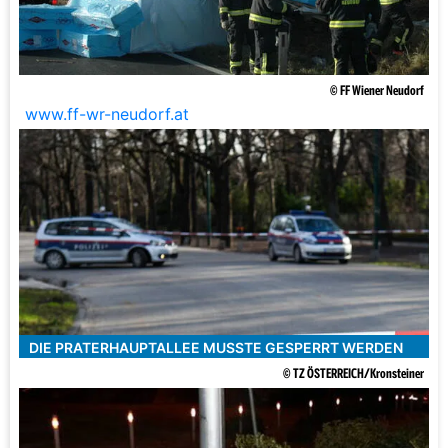
© FF Wiener Neudorf
www.ff-wr-neudorf.at
DIE PRATERHAUPTALLEE MUSSTE GESPERRT WERDEN
© TZ ÖSTERREICH/Kronsteiner