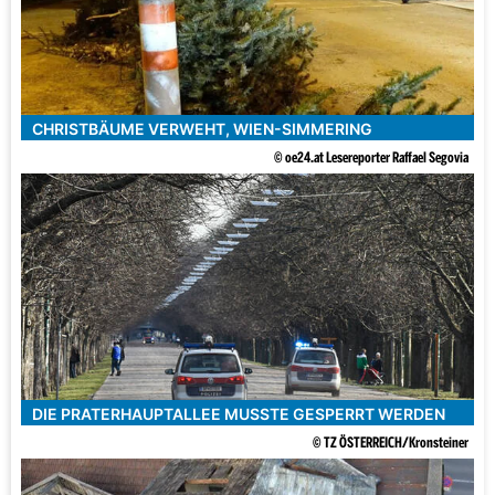
CHRISTBÄUME VERWEHT, WIEN-SIMMERING
© oe24.at Lesereporter Raffael Segovia
DIE PRATERHAUPTALLEE MUSSTE GESPERRT WERDEN
© TZ ÖSTERREICH/Kronsteiner