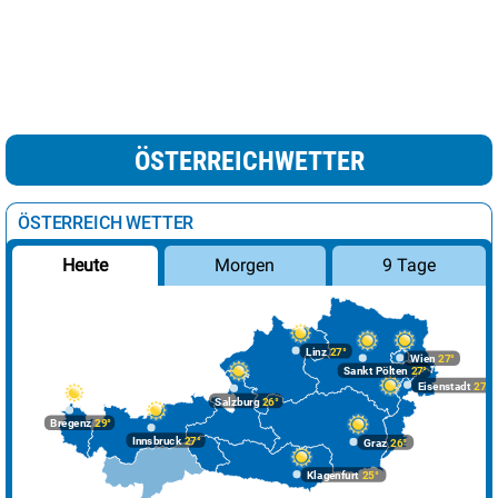
ÖSTERREICHWETTER
ÖSTERREICH WETTER
Morgen
9 Tage
Heute
Linz
27°
Wien
27°
Sankt Pölten
27°
Eisenstadt
27°
Salzburg
26°
Bregenz
29°
Innsbruck
27°
Graz
26°
Klagenfurt
25°