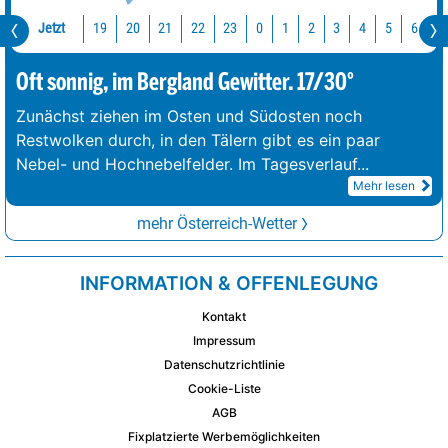
Jetzt
19
20
21
22
23
0
1
2
3
4
5
6
7
Oft sonnig, im Bergland Gewitter. 17/30°
Zunächst ziehen im Osten und Südosten noch
Restwolken durch, in den Tälern gibt es ein paar
Nebel- und Hochnebelfelder. Im Tagesverlauf
...
Mehr lesen
mehr Österreich-Wetter
INFORMATION & OFFENLEGUNG
Kontakt
Impressum
Datenschutzrichtlinie
Cookie-Liste
AGB
Fixplatzierte Werbemöglichkeiten