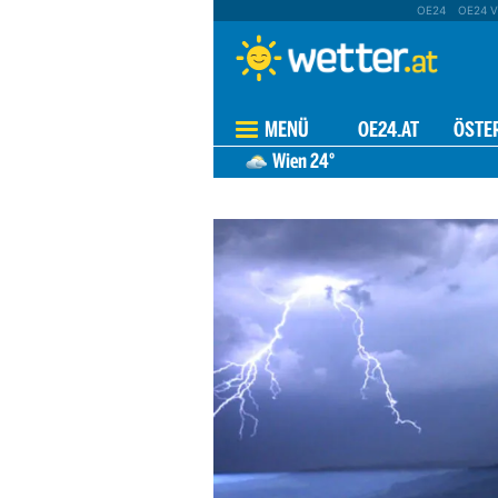
OE24
OE24 V
MENÜ
OE24.AT
ÖSTE
Wien
24°