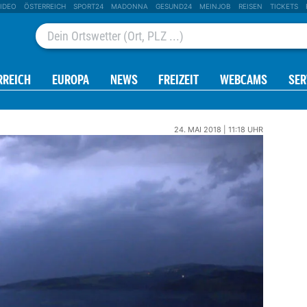
IDEO
ÖSTERREICH
SPORT24
MADONNA
GESUND24
MEINJOB
REISEN
TICKETS
RREICH
EUROPA
NEWS
FREIZEIT
WEBCAMS
SER
24. MAI 2018 | 11:18 UHR