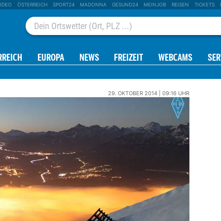
IDEO
ÖSTERREICH
SPORT24
MADONNA
GESUND24
MEINJOB
REISEN
TICKETS
RREICH
EUROPA
NEWS
FREIZEIT
WEBCAMS
SER
29. OKTOBER 2014 | 09:16 UHR