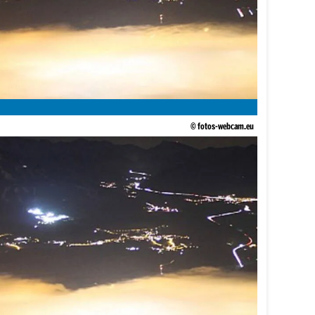
© fotos-webcam.eu