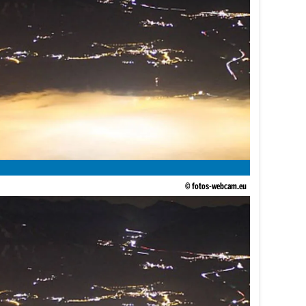
© fotos-webcam.eu