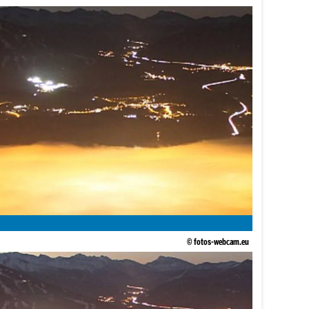
© fotos-webcam.eu