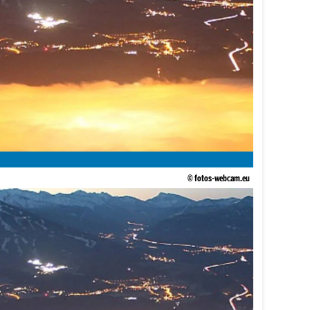
© fotos-webcam.eu