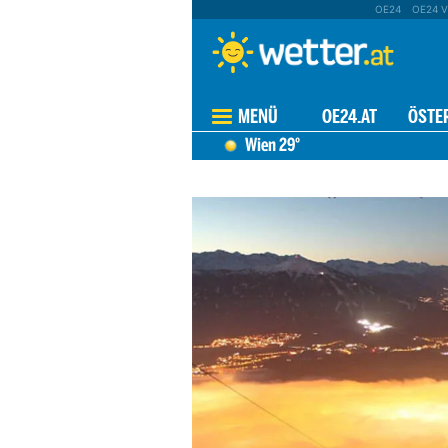
OE24
OE24 V
MENÜ
OE24.AT
ÖSTE
Wien
29°