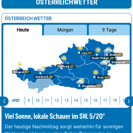
ÖSTERREICHWETTER
ÖSTERREICH WETTER
Morgen
9 Tage
Heute
Linz
25°
Wien
24°
Sankt Pölten
23°
Eisenstadt
25°
Salzburg
23°
Bregenz
22°
Innsbruck
20°
Graz
23°
Klagenfurt
21°
Jetzt
10
11
12
13
14
15
16
17
18
19
9
Viel Sonne, lokale Schauer im SW. 5/20°
Der heutige Nachmittag sorgt weiterhin für sonnigen