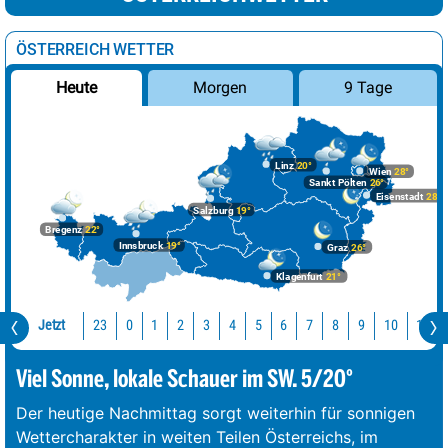
ÖSTERREICH WETTER
Morgen
9 Tage
Heute
Linz
20°
Wien
28°
Sankt Pölten
26°
Eisenstadt
28°
Salzburg
19°
Bregenz
22°
Innsbruck
19°
Graz
26°
Klagenfurt
21°
Jetzt
23
10
11
0
1
2
3
4
5
6
7
8
9
Viel Sonne, lokale Schauer im SW. 5/20°
Der heutige Nachmittag sorgt weiterhin für sonnigen
Wettercharakter in weiten Teilen Österreichs, im