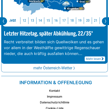
Innsbruck
24°
Graz
35°
Klagenfurt
33°
Jetzt
12
13
14
15
16
17
18
19
20
21
22
Letzter Hitzetag, später Abkühlung, 22/35°
Recht verbreitet bilden sich Quellwolken und es gehen
vor allem in der Westhälfte gewittrige Regenschauer
nieder, die auch kräftig ausfallen können.
...
Mehr lesen
mehr Österreich-Wetter
INFORMATION & OFFENLEGUNG
Kontakt
Impressum
Datenschutzrichtlinie
Cookie-Liste