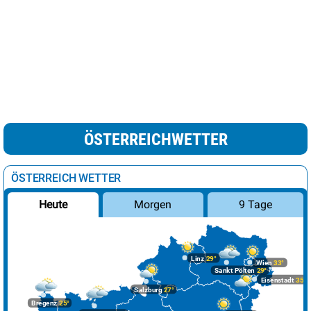
ÖSTERREICHWETTER
ÖSTERREICH WETTER
Morgen
9 Tage
Heute
Linz
29°
Wien
33°
Sankt Pölten
29°
Eisenstadt
35°
Salzburg
27°
Bregenz
25°