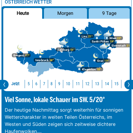
ÖSTERREICH WETTER
Morgen
9 Tage
Heute
Linz
21°
Wien
22°
Sankt Pölten
19°
Eisenstadt
21°
Salzburg
16°
Bregenz
17°
Innsbruck
16°
Graz
19°
Klagenfurt
18°
Jetzt
10
11
12
13
14
15
16
5
6
7
8
9
Viel Sonne, lokale Schauer im SW. 5/20°
Der heutige Nachmittag sorgt weiterhin für sonnigen
Wettercharakter in weiten Teilen Österreichs, im
Westen und Süden zeigen sich zeitweise dichtere
Haufenwolken.
...