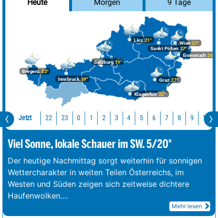
Morgen
9 Tage
Heute
Linz
21°
Wien
27°
Sankt Pölten
27°
Eisenstadt
26°
Salzburg
19°
Bregenz
23°
Innsbruck
19°
Graz
27°
Klagenfurt
22°
Jetzt
22
23
10
0
1
2
3
4
5
6
7
8
9
Viel Sonne, lokale Schauer im SW. 5/20°
Der heutige Nachmittag sorgt weiterhin für sonnigen
Wettercharakter in weiten Teilen Österreichs, im
Westen und Süden zeigen sich zeitweise dichtere
Haufenwolken.
...
Mehr lesen