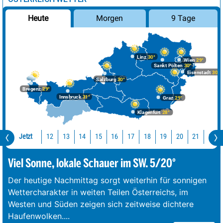
Morgen
9 Tage
Heute
Linz
30°
Wien
29°
Sankt Pölten
30°
Eisenstadt
30°
Salzburg
30°
Bregenz
29°
Innsbruck
31°
Graz
29°
Klagenfurt
28°
Jetzt
12
13
14
15
16
17
18
19
20
21
22
Viel Sonne, lokale Schauer im SW. 5/20°
Der heutige Nachmittag sorgt weiterhin für sonnigen
Wettercharakter in weiten Teilen Österreichs, im
Westen und Süden zeigen sich zeitweise dichtere
Haufenwolken.
...