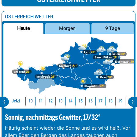
ÖSTERREICH WETTER
Morgen
9 Tage
Heute
Linz
28°
Wien
30°
Sankt Pölten
28°
Eisenstadt
30°
Salzburg
29°
Bregenz
28°
Innsbruck
24°
Graz
28°
Klagenfurt
27°
Jetzt
10
11
12
13
14
15
16
17
18
19
20
Sonnig, nachmittags Gewitter, 17/32°
Häufig scheint wieder die Sonne und es wird heiß. Vor
allem über den Bergen des Landes tauchen auch