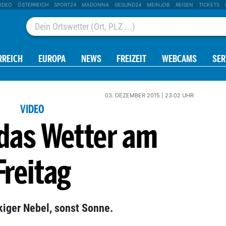
IDEO
ÖSTERREICH
SPORT24
MADONNA
GESUND24
MEINJOB
REISEN
TICKETS
RREICH
EUROPA
NEWS
FREIZEIT
WEBCAMS
SER
03. DEZEMBER 2015 | 23:02 UHR
VIDEO
 das Wetter am
Freitag
kiger Nebel, sonst Sonne.