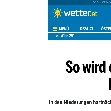
OE24
OE24 V
MENÜ
OE24.AT
ÖSTE
Wien
25°
So wird
In den Niederungen hartnäc