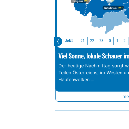
Bregenz
26°
Innsbruck
24°
Jetzt
21
22
23
0
1
2
Viel Sonne, lokale Schauer i
Der heutige Nachmittag sorgt we
Teilen Österreichs, im Westen u
Haufenwolken.
...
meh