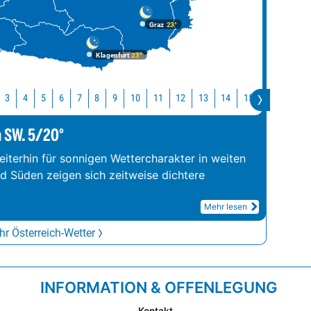
Graz
23°
Klagenfurt
23°
10
11
12
13
14
15
16
17
3
4
5
6
7
8
9
m SW. 5/20°
iterhin für sonnigen Wettercharakter in weiten
nd Süden zeigen sich zeitweise dichtere
Mehr lesen
r Österreich-Wetter
INFORMATION & OFFENLEGUNG
Kontakt