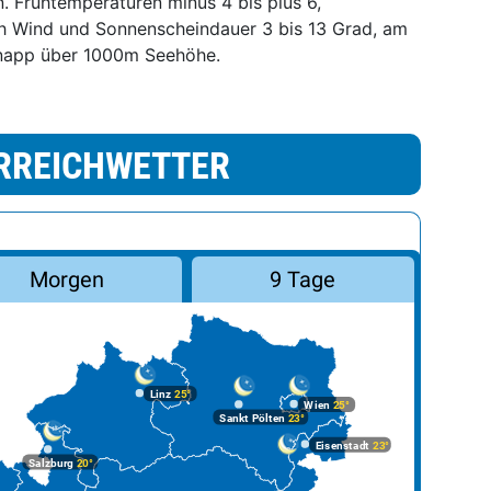
. Frühtemperaturen minus 4 bis plus 6,
h Wind und Sonnenscheindauer 3 bis 13 Grad, am
knapp über 1000m Seehöhe.
RREICHWETTER
Morgen
9 Tage
Linz
25°
Wien
25°
Sankt Pölten
23°
Eisenstadt
23°
Salzburg
20°