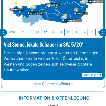
Eisenstadt
25°
Salzburg
23°
Bregenz
22°
Innsbruck
20°
Graz
23°
Klagenfurt
21°
Jetzt
10
11
12
13
14
15
16
17
18
19
9
Viel Sonne, lokale Schauer im SW. 5/20°
Der heutige Nachmittag sorgt weiterhin für sonnigen
Wettercharakter in weiten Teilen Österreichs, im
Westen und Süden zeigen sich zeitweise dichtere
Haufenwolken.
...
Mehr lesen
mehr Österreich-Wetter
INFORMATION & OFFENLEGUNG
Kontakt