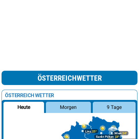
ÖSTERREICHWETTER
ÖSTERREICH WETTER
Morgen
9 Tage
Heute
Linz
25°
Wien
24°
Sankt Pölten
23°