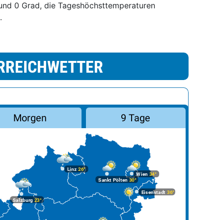
und 0 Grad, die Tageshöchsttemperaturen
.
RREICHWETTER
Morgen
9 Tage
Linz
26°
Wien
34°
Sankt Pölten
30°
Eisenstadt
36°
Salzburg
23°