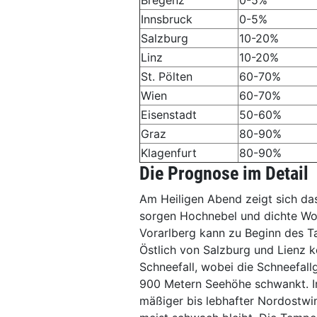
Bregenz
0-5%
Innsbruck
0-5%
Salzburg
10-20%
Linz
10-20%
St. Pölten
60-70%
Wien
60-70%
Eisenstadt
50-60%
Graz
80-90%
Klagenfurt
80-90%
Die Prognose im Detail
Am Heiligen Abend zeigt sich das
sorgen Hochnebel und dichte Wolk
Vorarlberg kann zu Beginn des T
Östlich von Salzburg und Lienz 
Schneefall, wobei die Schneefal
900 Metern Seehöhe schwankt. Im
mäßiger bis lebhafter Nordostwi