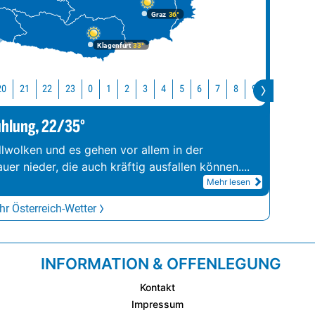
Graz
36°
Klagenfurt
33°
20
21
22
23
10
11
0
1
2
3
4
5
6
7
8
9
ühlung, 22/35°
llwolken und es gehen vor allem in der
er nieder, die auch kräftig ausfallen können.
...
Mehr lesen
r Österreich-Wetter
INFORMATION & OFFENLEGUNG
Kontakt
Impressum