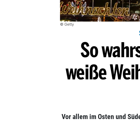
© Getty
So wahrs
weiße Weih
Vor allem im Osten und Süd