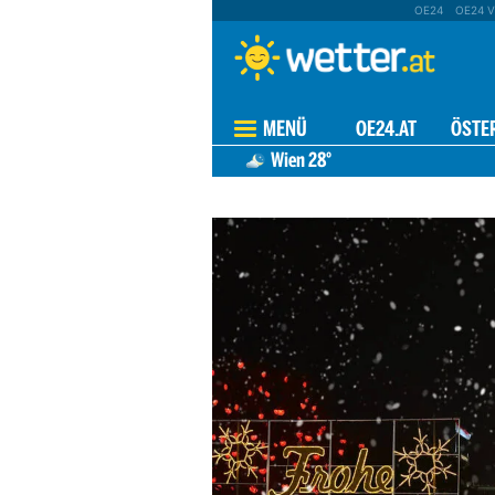
OE24
OE24 V
MENÜ
OE24.AT
ÖSTE
Wien
28°