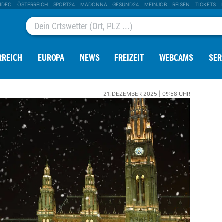
IDEO
ÖSTERREICH
SPORT24
MADONNA
GESUND24
MEINJOB
REISEN
TICKETS
RREICH
EUROPA
NEWS
FREIZEIT
WEBCAMS
SER
21. DEZEMBER 2025 | 09:58 UHR