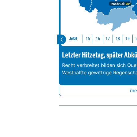
Innsbruck
25°
Jetzt
15
16
17
18
19
Letzter Hitzetag, später Abk
Recht verbreitet bilden sich Que
Westhälfte gewittrige Regenschau
meh