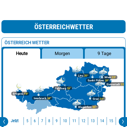
ÖSTERREICHWETTER
ÖSTERREICH WETTER
Morgen
9 Tage
Heute
Linz
20°
Wien
23°
Sankt Pölten
20°
Eisenstadt
22°
Salzburg
18°
Bregenz
18°
Innsbruck
18°
Graz
24°
Klagenfurt
20°
Jetzt
10
11
12
13
14
15
16
5
6
7
8
9