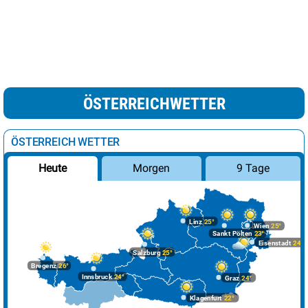
ÖSTERREICHWETTER
ÖSTERREICH WETTER
Morgen
9 Tage
Heute
Linz
25°
Wien
25°
Sankt Pölten
23°
Eisenstadt
24°
Salzburg
25°
Bregenz
26°
Innsbruck
24°
Graz
24°
Klagenfurt
22°