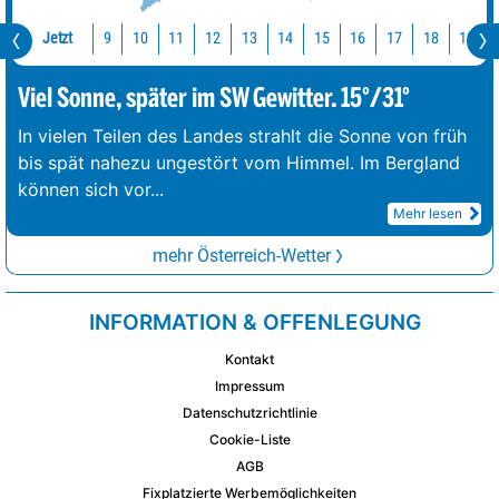
Jetzt
10
11
12
13
14
15
16
17
18
19
9
Viel Sonne, später im SW Gewitter. 15°/31°
In vielen Teilen des Landes strahlt die Sonne von früh
bis spät nahezu ungestört vom Himmel. Im Bergland
können sich vor
...
Mehr lesen
mehr Österreich-Wetter
INFORMATION & OFFENLEGUNG
Kontakt
Impressum
Datenschutzrichtlinie
Cookie-Liste
AGB
Fixplatzierte Werbemöglichkeiten