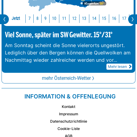
Klagenfurt
20°
Jetzt
10
11
12
13
14
15
16
17
18
7
8
9
Viel Sonne, später im SW Gewitter. 15°/31°
Am Sonntag scheint die Sonne vielerorts ungestört.
Lediglich über den Bergen können die Quellwolken am
Nachmittag wieder zahlreicher werden und vor
...
Mehr lesen
mehr Österreich-Wetter
INFORMATION & OFFENLEGUNG
Kontakt
Impressum
Datenschutzrichtlinie
Cookie-Liste
AGB