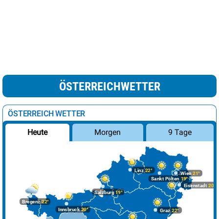
ÖSTERREICHWETTER
ÖSTERREICH WETTER
Morgen
9 Tage
Heute
Linz
22°
Wien
21°
Sankt Pölten
19°
Eisenstadt
20°
Salzburg
19°
Bregenz
22°
Innsbruck
20°
Graz
22°