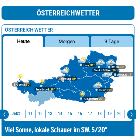
ÖSTERREICHWETTER
ÖSTERREICH WETTER
Morgen
9 Tage
Heute
Linz
31°
Wien
30°
Sankt Pölten
28°
Eisenstadt
31°
Salzburg
30°
Bregenz
30°
Innsbruck
28°
Graz
29°
Klagenfurt
29°
Jetzt
11
12
13
14
15
16
17
18
19
20
21
Viel Sonne, lokale Schauer im SW. 5/20°