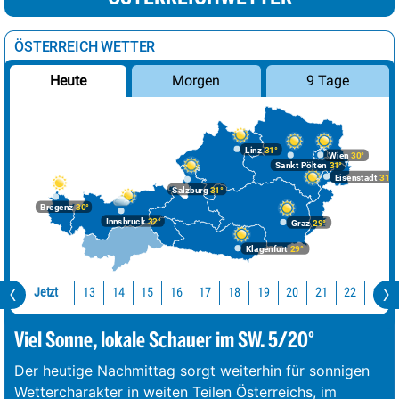
ÖSTERREICH WETTER
Morgen
9 Tage
Heute
Linz
31°
Wien
30°
Sankt Pölten
31°
Eisenstadt
31°
Salzburg
31°
Bregenz
30°
Innsbruck
32°
Graz
29°
Klagenfurt
29°
Jetzt
13
14
15
16
17
18
19
20
21
22
23
Viel Sonne, lokale Schauer im SW. 5/20°
Der heutige Nachmittag sorgt weiterhin für sonnigen
Wettercharakter in weiten Teilen Österreichs, im