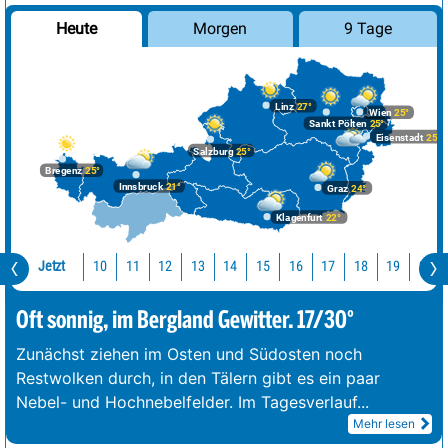
Morgen
9 Tage
Heute
Linz
27°
Wien
25°
Sankt Pölten
25°
Eisenstadt
25°
Salzburg
25°
Bregenz
25°
Innsbruck
21°
Graz
24°
Klagenfurt
22°
Jetzt
10
11
12
13
14
15
16
17
18
19
20
Oft sonnig, im Bergland Gewitter. 17/30°
Zunächst ziehen im Osten und Südosten noch
Restwolken durch, in den Tälern gibt es ein paar
Nebel- und Hochnebelfelder. Im Tagesverlauf
...
Mehr lesen