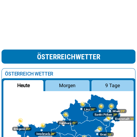
ÖSTERREICHWETTER
ÖSTERREICH WETTER
Morgen
9 Tage
Heute
Linz
30°
Wien
29°
Sankt Pölten
29°
Eisenstadt
30°
Salzburg
29°
Bregenz
30°
Innsbruck
28°
Graz
28°