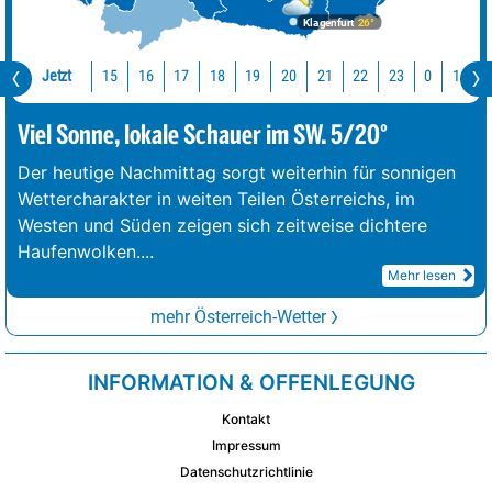
Klagenfurt
26°
Jetzt
15
16
17
18
19
20
21
22
23
0
1
2
Viel Sonne, lokale Schauer im SW. 5/20°
Der heutige Nachmittag sorgt weiterhin für sonnigen
Wettercharakter in weiten Teilen Österreichs, im
Westen und Süden zeigen sich zeitweise dichtere
Haufenwolken.
...
Mehr lesen
mehr Österreich-Wetter
INFORMATION & OFFENLEGUNG
Kontakt
Impressum
Datenschutzrichtlinie