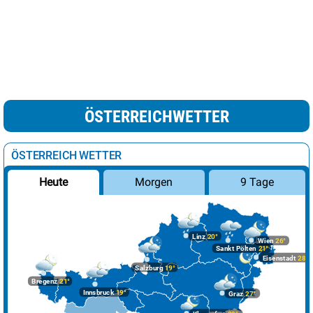
ÖSTERREICHWETTER
ÖSTERREICH WETTER
Morgen
9 Tage
Heute
Linz
20°
Wien
26°
Sankt Pölten
21°
Eisenstadt
28°
Salzburg
19°
Bregenz
21°
Innsbruck
19°
Graz
27°