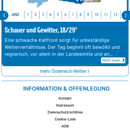
Klagenfurt
20°
Jetzt
10
11
12
13
1
2
3
4
5
6
7
8
9
Schauer und Gewitter, 18/29°
Eine schwache Kaltfront sorgt für unbeständige
Wetterverhältnisse. Der Tag beginnt oft bewölkt und
regnerisch, vor allem in der Landesmitte und an
...
Mehr lesen
mehr Österreich-Wetter
INFORMATION & OFFENLEGUNG
Kontakt
Impressum
Datenschutzrichtlinie
Cookie-Liste
AGB