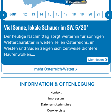
Klagenfurt
25°
Jetzt
12
13
14
15
16
17
18
19
20
21
22
Viel Sonne, lokale Schauer im SW. 5/20°
Der heutige Nachmittag sorgt weiterhin für sonnigen
Wettercharakter in weiten Teilen Österreichs, im
Westen und Süden zeigen sich zeitweise dichtere
Haufenwolken.
...
Mehr lesen
mehr Österreich-Wetter
INFORMATION & OFFENLEGUNG
Kontakt
Impressum
Datenschutzrichtlinie
Cookie-Liste