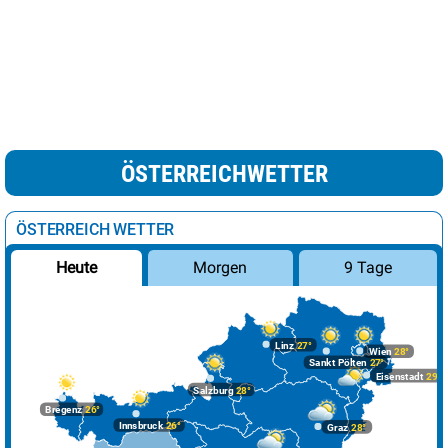
ÖSTERREICHWETTER
ÖSTERREICH WETTER
Morgen
9 Tage
Heute
Linz
27°
Wien
28°
Sankt Pölten
27°
Eisenstadt
29°
Salzburg
28°
Bregenz
26°
Innsbruck
26°
Graz
28°