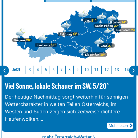
Linz
21°
Wien
24°
Sankt Pölten
20°
Eisenstadt
24°
Salzburg
18°
Bregenz
20°
Innsbruck
18°
Graz
27°
Klagenfurt
20°
Jetzt
10
11
12
13
14
1
3
4
5
6
7
8
9
Viel Sonne, lokale Schauer im SW. 5/20°
Der heutige Nachmittag sorgt weiterhin für sonnigen
Wettercharakter in weiten Teilen Österreichs, im
Westen und Süden zeigen sich zeitweise dichtere
Haufenwolken.
...
Mehr lesen
mehr Österreich-Wetter