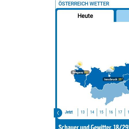
ÖSTERREICH WETTER
Heute
Bregenz
26°
Innsbruck
25°
Jetzt
13
14
15
16
17
Schauer und Gewitter, 18/29