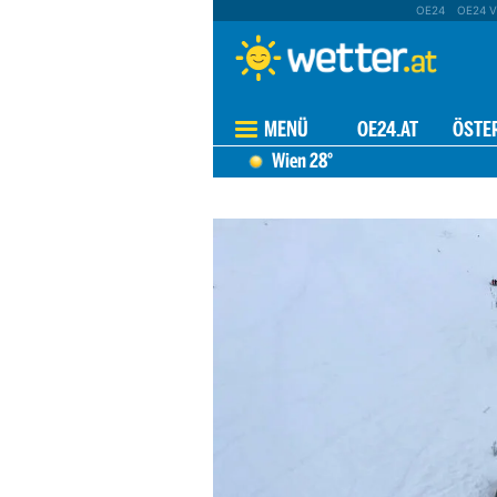
OE24
OE24 V
MENÜ
OE24.AT
ÖSTE
Wien
28°