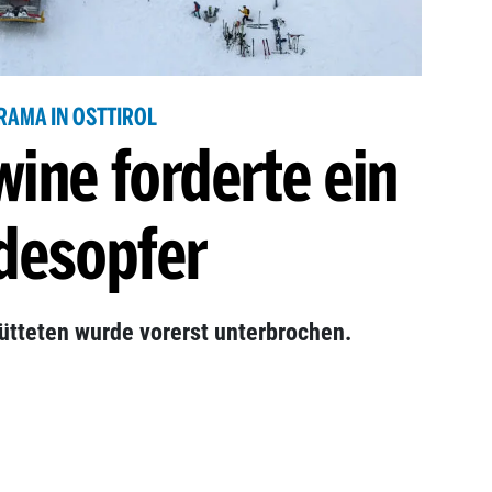
RAMA IN OSTTIROL
ine forderte ein
desopfer
tteten wurde vorerst unterbrochen.