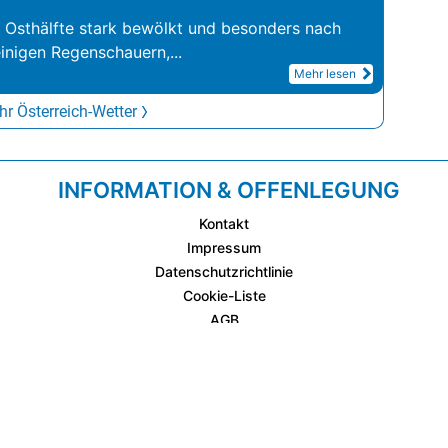
r Osthälfte stark bewölkt und besonders nach
inigen Regenschauern,
...
Mehr lesen
r Österreich-Wetter
INFORMATION & OFFENLEGUNG
Kontakt
Impressum
Datenschutzrichtlinie
Cookie-Liste
AGB
Fixplatzierte Werbemöglichkeiten
AGB für Werbeeinschaltungen
wetter.at Partner (Messstation & WetterCam)
Cookie Einstellungen und Widerruf