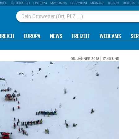
IDEO
ÖSTERREICH
SPORT24
MADONNA
GESUND24
MEINJOB
REISEN
TICKETS
RREICH
EUROPA
NEWS
FREIZEIT
WEBCAMS
SER
05. JÄNNER 2018 | 17:40 UHR