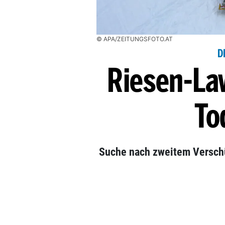
© APA/ZEITUNGSFOTO.AT
D
Riesen-Law
To
Suche nach zweitem Verschü