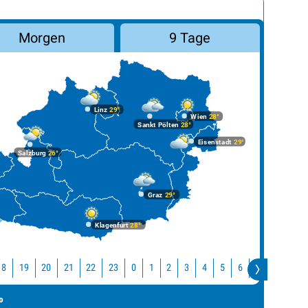
Morgen
9 Tage
Linz
29°
Wien
28°
Sankt Pölten
28°
Eisenstadt
29°
Salzburg
26°
Graz
29°
Klagenfurt
28°
18
19
20
21
22
23
0
1
2
3
4
5
6
7
8
9
°