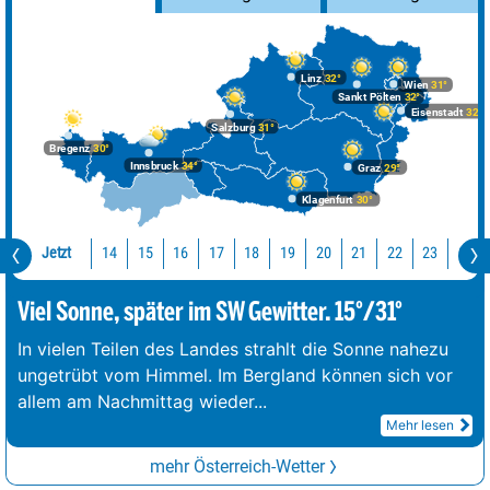
Linz
32°
Wien
31°
Sankt Pölten
32°
Eisenstadt
32°
Salzburg
31°
Bregenz
30°
Innsbruck
34°
Graz
29°
Klagenfurt
30°
Jetzt
14
15
16
17
18
19
20
21
22
23
0
Viel Sonne, später im SW Gewitter. 15°/31°
In vielen Teilen des Landes strahlt die Sonne nahezu
ungetrübt vom Himmel. Im Bergland können sich vor
allem am Nachmittag wieder
...
Mehr lesen
mehr Österreich-Wetter