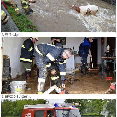
© FF Thalgau
© BFKDO Schärding