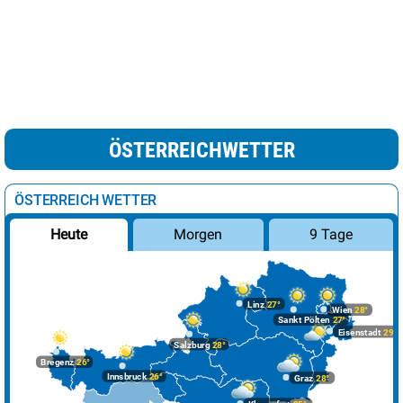
ÖSTERREICHWETTER
ÖSTERREICH WETTER
Morgen
9 Tage
Heute
Linz
27°
Wien
28°
Sankt Pölten
27°
Eisenstadt
29°
Salzburg
28°
Bregenz
26°
Innsbruck
26°
Graz
28°