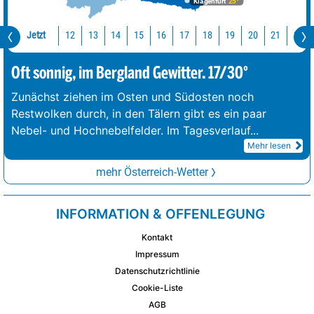
Klagenfurt
25°
Jetzt
12
13
14
15
16
17
18
19
20
21
22
Oft sonnig, im Bergland Gewitter. 17/30°
Zunächst ziehen im Osten und Südosten noch
Restwolken durch, in den Tälern gibt es ein paar
Nebel- und Hochnebelfelder. Im Tagesverlauf
...
Mehr lesen
mehr Österreich-Wetter
INFORMATION & OFFENLEGUNG
Kontakt
Impressum
Datenschutzrichtlinie
Cookie-Liste
AGB