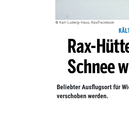
© Karl-Ludwig-Haus, Rax/Facebook
KÄL
Rax-Hütt
Schnee w
Beliebter Ausflugsort für W
verschoben werden.