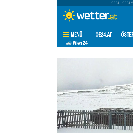
OE24
OE24 V
MENÜ
OE24.AT
ÖSTE
Wien
24°