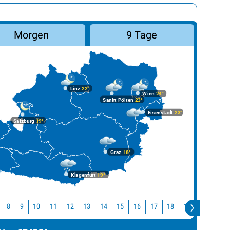
Morgen
9 Tage
Linz
22°
Wien
24°
Sankt Pölten
23°
Eisenstadt
23°
Salzburg
19°
Graz
18°
Klagenfurt
19°
10
11
12
13
14
15
16
17
18
19
20
21
8
9