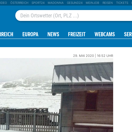
IDEO
ÖSTERREICH
SPORT24
MADONNA
GESUND24
MEINJOB
REISEN
TICKETS
RREICH
EUROPA
NEWS
FREIZEIT
WEBCAMS
SER
29. MAI 2020 | 16:52 UHR