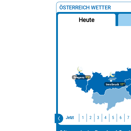
ÖSTERREICH WETTER
Heute
Bregenz
19°
Innsbruck
17°
Jetzt
1
2
3
4
5
6
7