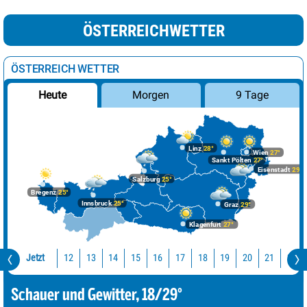
ÖSTERREICHWETTER
ÖSTERREICH WETTER
Morgen
9 Tage
Heute
Linz
28°
Wien
27°
Sankt Pölten
27°
Eisenstadt
29°
Salzburg
25°
Bregenz
25°
Innsbruck
25°
Graz
29°
Klagenfurt
27°
Jetzt
12
13
14
15
16
17
18
19
20
21
22
Schauer und Gewitter, 18/29°