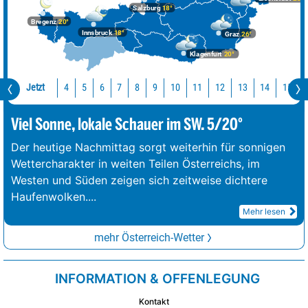
Salzburg
18°
Bregenz
20°
Innsbruck
18°
Graz
26°
Klagenfurt
20°
Jetzt
10
11
12
13
14
15
4
5
6
7
8
9
Viel Sonne, lokale Schauer im SW. 5/20°
Der heutige Nachmittag sorgt weiterhin für sonnigen
Wettercharakter in weiten Teilen Österreichs, im
Westen und Süden zeigen sich zeitweise dichtere
Haufenwolken.
...
Mehr lesen
mehr Österreich-Wetter
INFORMATION & OFFENLEGUNG
Kontakt