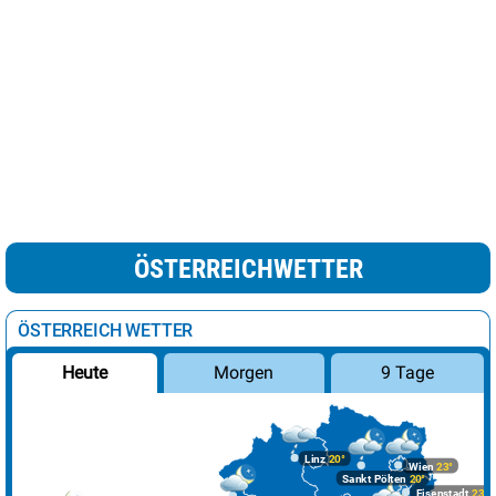
ÖSTERREICHWETTER
ÖSTERREICH WETTER
Morgen
9 Tage
Heute
Linz
20°
Wien
23°
Sankt Pölten
20°
Eisenstadt
23°