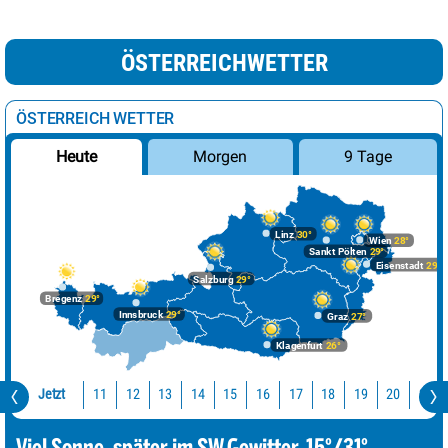
ÖSTERREICHWETTER
ÖSTERREICH WETTER
Morgen
9 Tage
Heute
Linz
30°
Wien
28°
Sankt Pölten
29°
Eisenstadt
29°
Salzburg
29°
Bregenz
29°
Innsbruck
29°
Graz
27°
Klagenfurt
26°
Jetzt
11
12
13
14
15
16
17
18
19
20
21