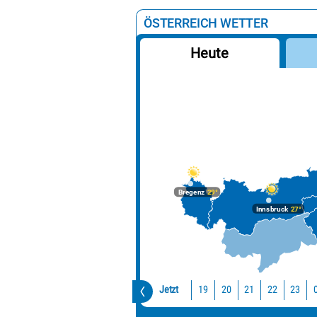
ÖSTERREICH WETTER
Heute
Bregenz
29°
Innsbruck
27°
Jetzt
19
20
21
22
23