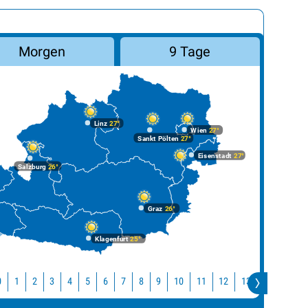
Morgen
9 Tage
Linz
27°
Wien
27°
Sankt Pölten
27°
Eisenstadt
27°
Salzburg
26°
Graz
26°
Klagenfurt
25°
10
11
12
13
14
15
0
1
2
3
4
5
6
7
8
9