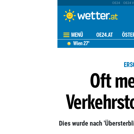
OE24
OE24 V
MENÜ
OE24.AT
ÖSTE
Wien
27°
ERS
Oft me
Verkehrsto
Dies wurde nach 'Übersterbl