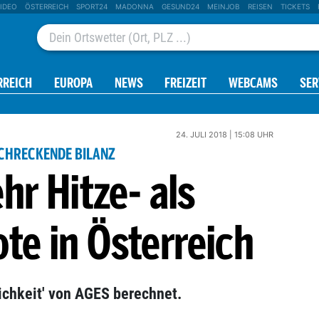
IDEO
ÖSTERREICH
SPORT24
MADONNA
GESUND24
MEINJOB
REISEN
TICKETS
RREICH
EUROPA
NEWS
FREIZEIT
WEBCAMS
SER
24. JULI 2018 | 15:08 UHR
CHRECKENDE BILANZ
hr Hitze- als
te in Österreich
ichkeit' von AGES berechnet.