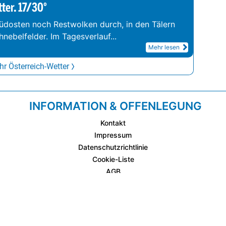
tter. 17/30°
üdosten noch Restwolken durch, in den Tälern
hnebelfelder. Im Tagesverlauf
...
Mehr lesen
r Österreich-Wetter
INFORMATION & OFFENLEGUNG
Kontakt
Impressum
Datenschutzrichtlinie
Cookie-Liste
AGB
Fixplatzierte Werbemöglichkeiten
AGB für Werbeeinschaltungen
wetter.at Partner (Messstation & WetterCam)
Cookie Einstellungen und Widerruf