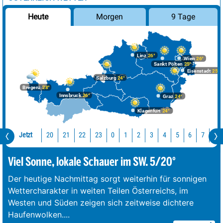
Morgen
9 Tage
Heute
Linz
26°
Wien
26°
Sankt Pölten
25°
Eisenstadt
25°
Salzburg
24°
Bregenz
28°
Innsbruck
26°
Graz
24°
Klagenfurt
24°
Jetzt
20
21
22
23
0
1
2
3
4
5
6
7
8
Viel Sonne, lokale Schauer im SW. 5/20°
Der heutige Nachmittag sorgt weiterhin für sonnigen
Wettercharakter in weiten Teilen Österreichs, im
Westen und Süden zeigen sich zeitweise dichtere
Haufenwolken.
...