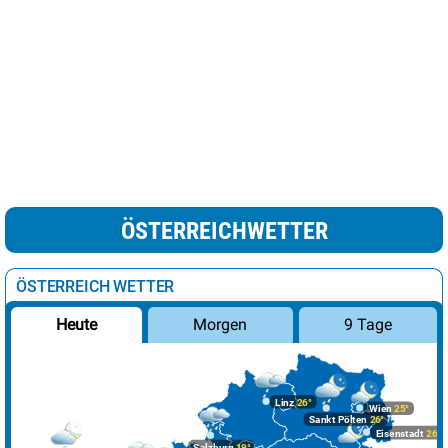
ÖSTERREICHWETTER
ÖSTERREICH WETTER
Morgen
9 Tage
Heute
Linz
26°
Wien
25°
Sankt Pölten
26°
Eisenstadt
26°
Salzburg
19°