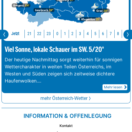
Bregenz
24°
Innsbruck
19°
Graz
28°
Klagenfurt
21°
Jetzt
21
22
23
0
1
2
3
4
5
6
7
8
9
Viel Sonne, lokale Schauer im SW. 5/20°
Der heutige Nachmittag sorgt weiterhin für sonnigen
Wettercharakter in weiten Teilen Österreichs, im
Westen und Süden zeigen sich zeitweise dichtere
Haufenwolken.
...
Mehr lesen
mehr Österreich-Wetter
INFORMATION & OFFENLEGUNG
Kontakt