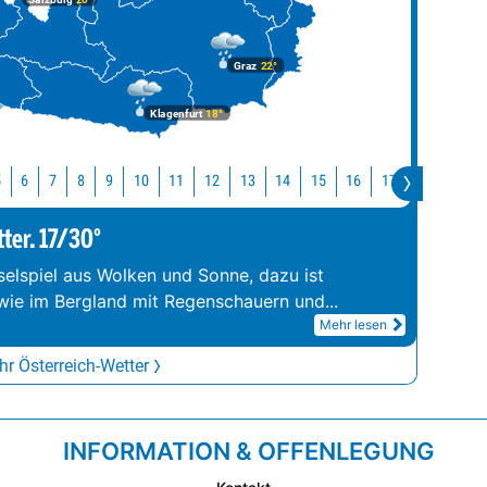
Graz
22°
Klagenfurt
18°
10
11
12
13
14
15
16
17
18
19
5
6
7
8
9
tter. 17/30°
elspiel aus Wolken und Sonne, dazu ist
wie im Bergland mit Regenschauern und
...
Mehr lesen
r Österreich-Wetter
INFORMATION & OFFENLEGUNG