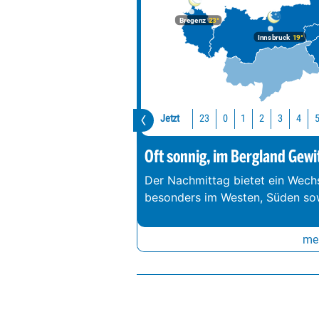
Bregenz
23°
Innsbruck
19°
Jetzt
23
0
1
2
3
4
Oft sonnig, im Bergland Gewi
Der Nachmittag bietet ein Wechs
besonders im Westen, Süden so
meh