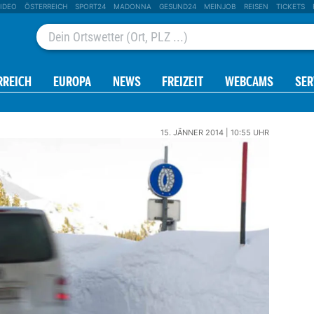
IDEO
ÖSTERREICH
SPORT24
MADONNA
GESUND24
MEINJOB
REISEN
TICKETS
RREICH
EUROPA
NEWS
FREIZEIT
WEBCAMS
SER
15. JÄNNER 2014 | 10:55 UHR