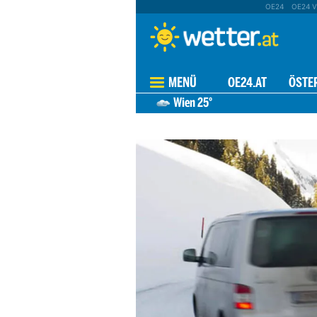
OE24
OE24 V
MENÜ
OE24.AT
ÖSTE
Wien
25°