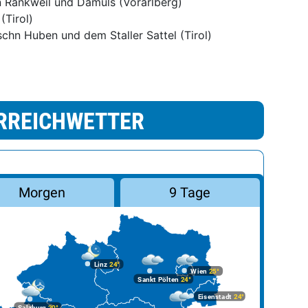
 Rankweil und Damüls (Vorarlberg)
(Tirol)
chn Huben und dem Staller Sattel (Tirol)
RREICHWETTER
Morgen
9 Tage
Linz
24°
Wien
25°
Sankt Pölten
24°
Eisenstadt
24°
Salzburg
20°